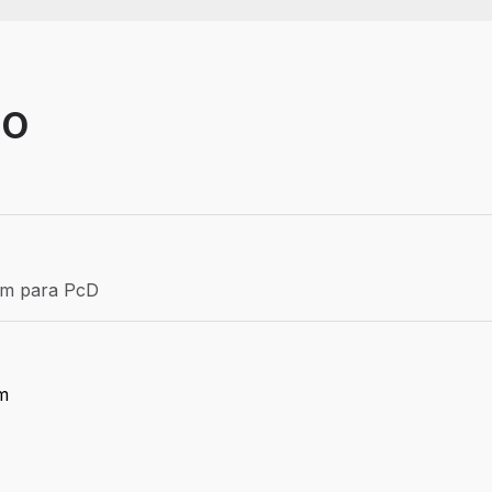
NO
Efetivo
ém para PcD
para PcD
m