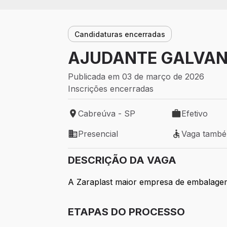
Candidaturas encerradas
AJUDANTE GALVA
Publicada em 03 de março de 2026
Inscrições encerradas
Cabreúva - SP
Efetivo
Local de trabalho: Cabreúva - SP
Tipo de vaga: 
Presencial
Vaga tamb
Modelo de trabalho: Presencial
Vaga também 
DESCRIÇÃO DA VAGA
A Zaraplast maior empresa de embalage
ETAPAS DO PROCESSO